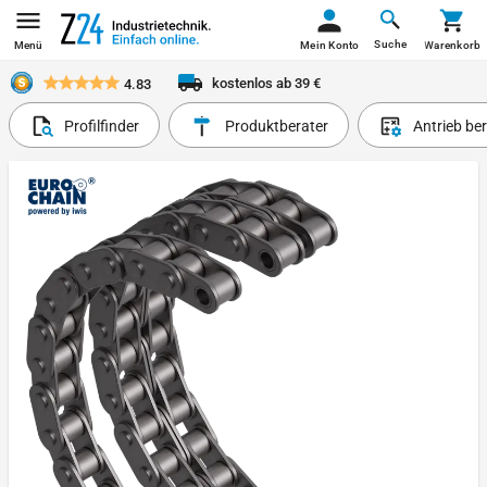
Suche
Menü
Mein Konto
Warenkorb
kostenlos ab 39 €
4.83
Profilfinder
Produktberater
Antrieb be