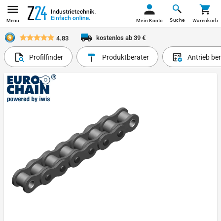
Suche
Menü
Mein Konto
Warenkorb
kostenlos ab 39 €
4.83
Profilfinder
Produktberater
Antrieb be