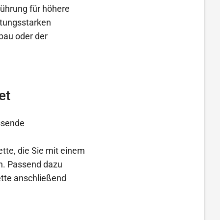
führung für höhere
stungsstarken
bau oder der
et
assende
ette, die Sie mit einem
en. Passend dazu
ette anschließend