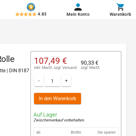
4.83
Mein Konto
Warenkorb
olle
107,49 €
90,33 €
inkl. MwSt.
zzgl.
Versand
zzgl. MwSt.
tte | DIN 8187
-
+
In den Warenkorb
Auf Lager
Zwischenverkauf vorbehalten
.
ab
Brutto
Sie sparen