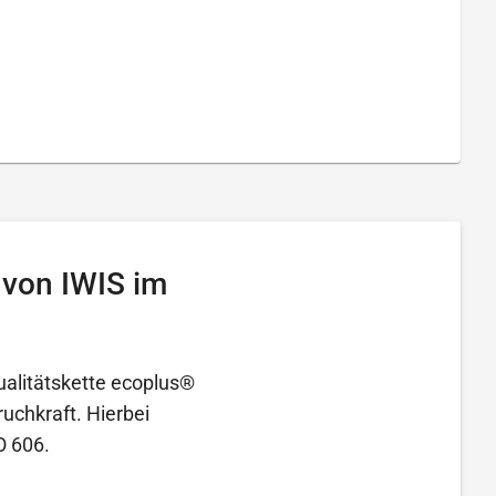
 von IWIS im
ualitätskette ecoplus®
ruchkraft. Hierbei
O 606.