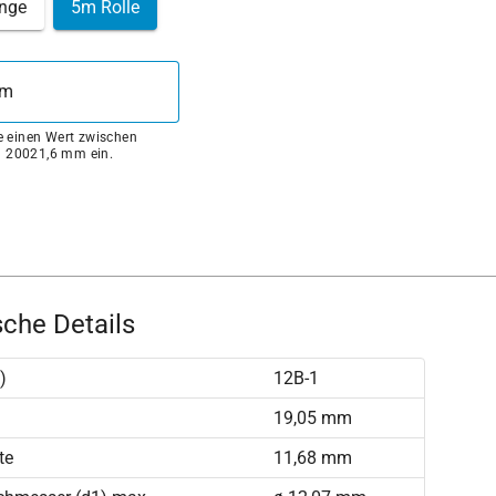
nge
5m Rolle
ie einen Wert zwischen
 20021,6 mm ein.
che Details
)
12B-1
)
19,05 mm
te
11,68 mm