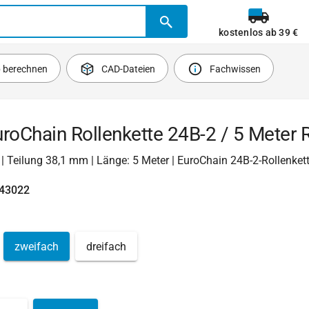
kostenlos ab 39 €
b berechnen
CAD-Dateien
Fachwissen
roChain Rollenkette 24B-2 / 5 Meter R
2 | Teilung 38,1 mm | Länge: 5 Meter | EuroChain 24B-2-Rollenket
743022
zweifach
dreifach