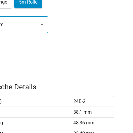
nge
5m Rolle
mm
che Details
)
24B-2
)
38,1 mm
ng
48,36 mm