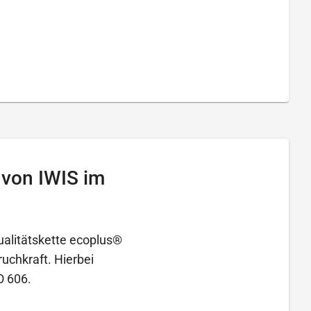
 von IWIS im
ualitätskette ecoplus®
ruchkraft. Hierbei
O 606.