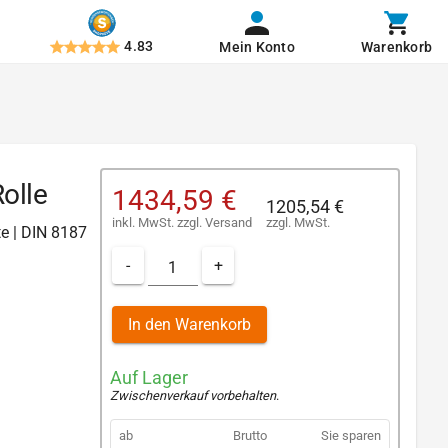
4.83
Mein Konto
Warenkorb
olle
1434,59 €
1205,54 €
inkl. MwSt.
zzgl.
Versand
zzgl. MwSt.
te | DIN 8187
-
+
In den Warenkorb
Auf Lager
Zwischenverkauf vorbehalten
.
ab
Brutto
Sie sparen