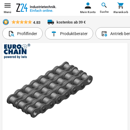
Suche
Menü
Mein Konto
Warenkorb
kostenlos ab 39 €
4.83
Profilfinder
Produktberater
Antrieb be