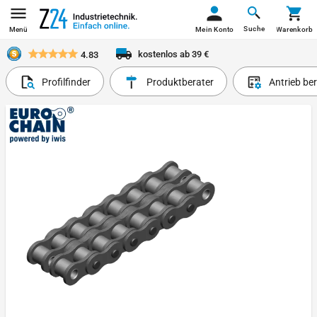
Suche
Menü
Mein Konto
Warenkorb
kostenlos ab 39 €
4.83
Profilfinder
Produktberater
Antrieb be