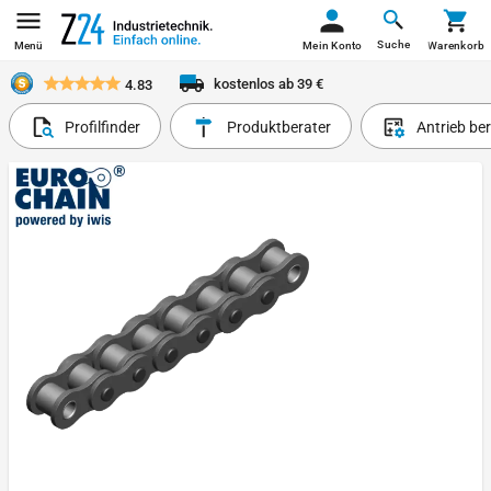
Suche
Menü
Mein Konto
Warenkorb
kostenlos ab 39 €
4.83
Profilfinder
Produktberater
Antrieb be