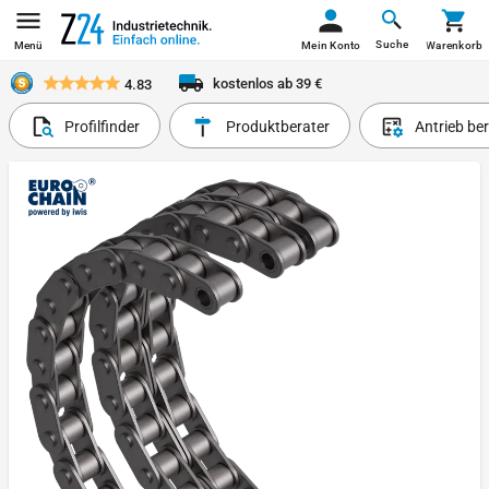
Suche
Menü
Mein Konto
Warenkorb
kostenlos ab 39 €
4.83
Profilfinder
Produktberater
Antrieb be