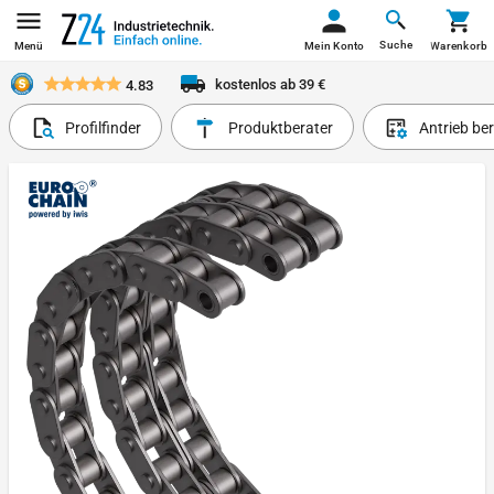
Suche
Menü
Mein Konto
Warenkorb
kostenlos ab 39 €
4.83
Profilfinder
Produktberater
Antrieb be