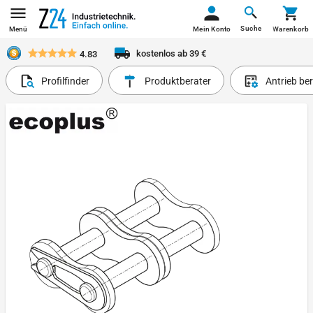
Suche
Menü
Mein Konto
Warenkorb
kostenlos ab 39 €
4.83
Profilfinder
Produktberater
Antrieb be