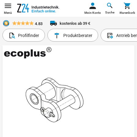
Suche
Menü
Mein Konto
Warenkorb
kostenlos ab 39 €
4.83
Profilfinder
Produktberater
Antrieb be