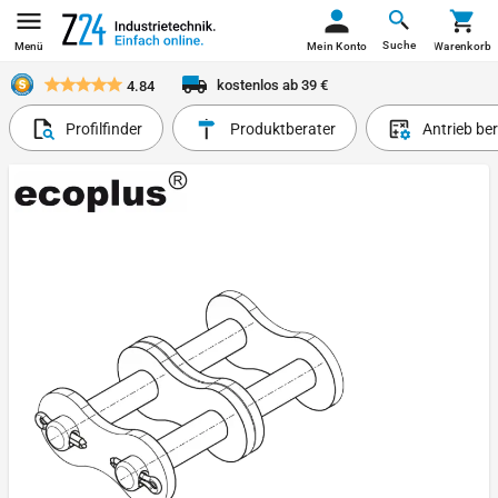
Suche
Menü
Mein Konto
Warenkorb
kostenlos ab 39 €
4.84
Profilfinder
Produktberater
Antrieb be