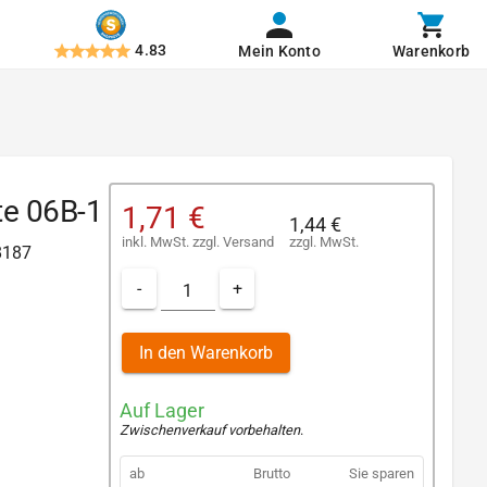
4.83
Mein Konto
Warenkorb
te 06B-1
1,71 €
1,44 €
inkl. MwSt.
zzgl.
Versand
zzgl. MwSt.
 8187
-
+
In den Warenkorb
Auf Lager
Zwischenverkauf vorbehalten
.
ab
Brutto
Sie sparen