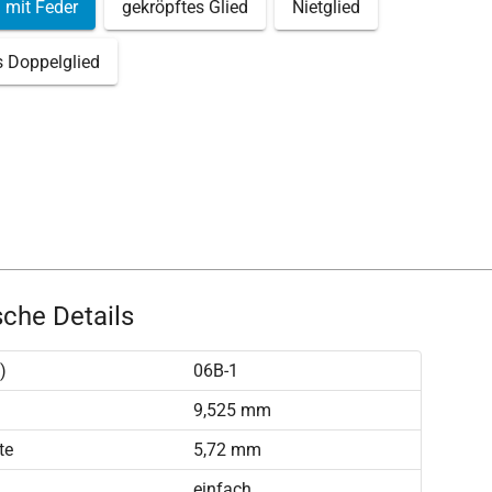
 mit Feder
gekröpftes Glied
Nietglied
s Doppelglied
che Details
)
06B-1
)
9,525 mm
te
5,72 mm
einfach