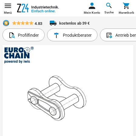
Suche
Menü
Mein Konto
Warenkorb
kostenlos ab 39 €
4.83
Profilfinder
Produktberater
Antrieb be