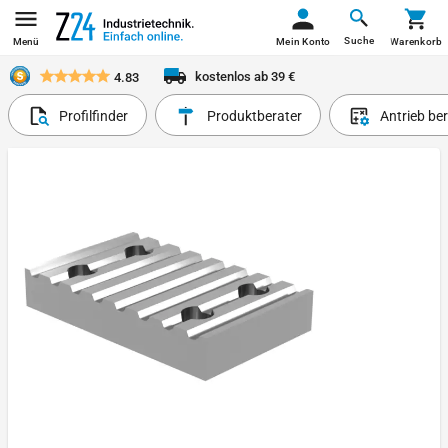
Suche
Menü
Mein Konto
Warenkorb
kostenlos ab 39 €
4.83
Profilfinder
Produktberater
Antrieb be