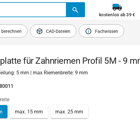
kostenlos ab 39 €
b berechnen
CAD-Dateien
Fachwissen
latte für Zahnriemen Profil 5M - 9 
 Teilung: 5 mm | max Riemenbreite: 9 mm
780011
reite
m
max. 15 mm
max. 25 mm