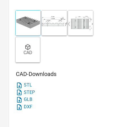
CAD
CAD-Downloads
STL
STEP
GLB
DXF