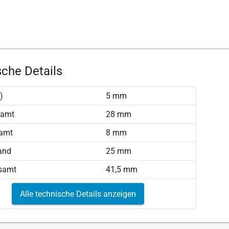
che Details
)
5 mm
samt
28 mm
amt
8 mm
and
25 mm
samt
41,5 mm
Alle technische Details anzeigen