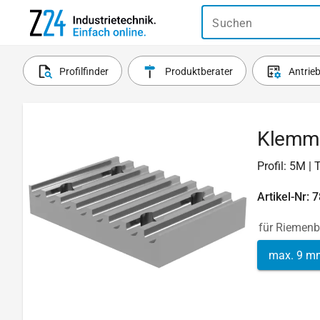
Suchen
Profilfinder
Produktberater
Antrie
Klemmp
Profil: 5M |
Artikel-Nr: 
für Riemenb
max. 9 m