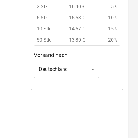
2 Stk.
16,40 €
5%
5 Stk.
15,53 €
10%
10 Stk.
14,67 €
15%
50 Stk.
13,80 €
20%
Versand nach
Deutschland