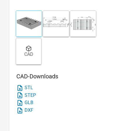
CAD
CAD-Downloads
STL
STEP
GLB
DXF