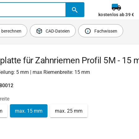
kostenlos ab 39 €
b berechnen
CAD-Dateien
Fachwissen
latte für Zahnriemen Profil 5M - 15
 Teilung: 5 mm | max Riemenbreite: 15 mm
780012
reite
m
max. 15 mm
max. 25 mm