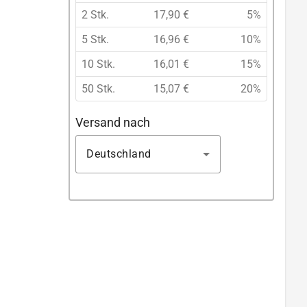
2 Stk.
17,90 €
5%
5 Stk.
16,96 €
10%
10 Stk.
16,01 €
15%
50 Stk.
15,07 €
20%
Versand nach
Deutschland