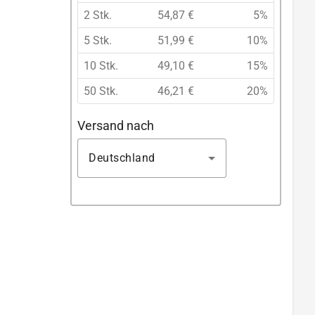
2 Stk.
54,87 €
5%
5 Stk.
51,99 €
10%
10 Stk.
49,10 €
15%
50 Stk.
46,21 €
20%
Versand nach
Deutschland