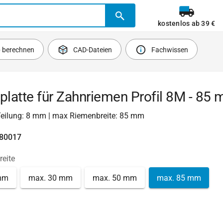
kostenlos ab 39 €
b berechnen
CAD-Dateien
Fachwissen
latte für Zahnriemen Profil 8M - 85
 Teilung: 8 mm | max Riemenbreite: 85 mm
780017
reite
mm
max. 30 mm
max. 50 mm
max. 85 mm