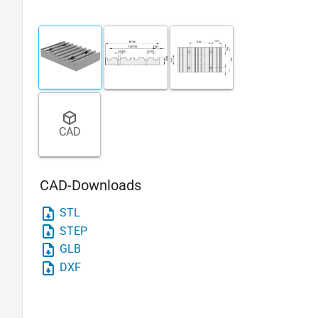
CAD
CAD-Downloads
STL
STEP
GLB
DXF