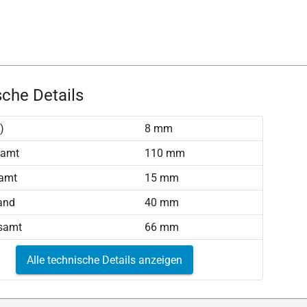
che Details
)
8 mm
samt
110 mm
amt
15 mm
and
40 mm
samt
66 mm
Alle technische Details anzeigen