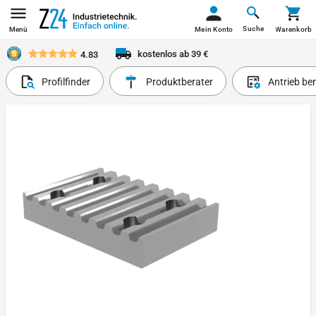
Suche
Menü
Mein Konto
Warenkorb
kostenlos ab 39 €
4.83
Profilfinder
Produktberater
Antrieb be