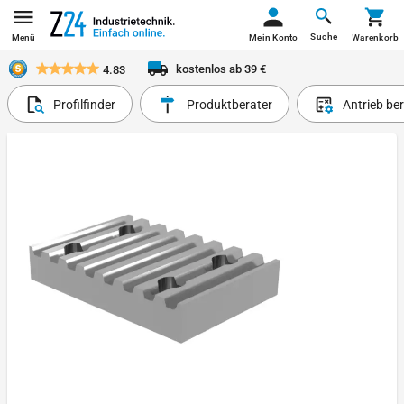
Suche
Menü
Mein Konto
Warenkorb
kostenlos ab 39 €
4.83
Profilfinder
Produktberater
Antrieb be