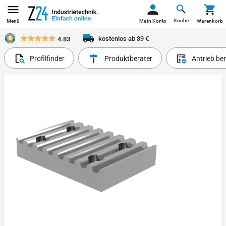
Suche
Menü
Mein Konto
Warenkorb
kostenlos ab 39 €
4.83
Profilfinder
Produktberater
Antrieb be