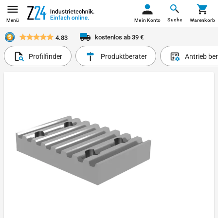
Suche
Menü
Mein Konto
Warenkorb
kostenlos ab 39 €
4.83
Profilfinder
Produktberater
Antrieb be