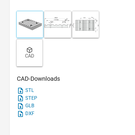
CAD
CAD-Downloads
STL
STEP
GLB
DXF