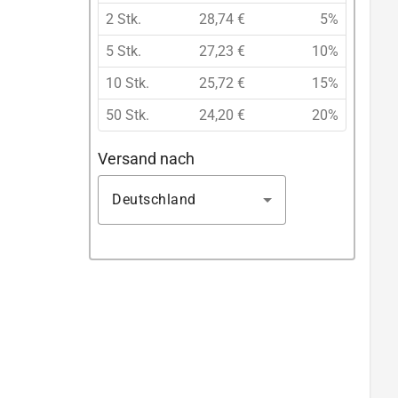
2 Stk.
28,74 €
5%
5 Stk.
27,23 €
10%
10 Stk.
25,72 €
15%
50 Stk.
24,20 €
20%
Versand nach
Deutschland