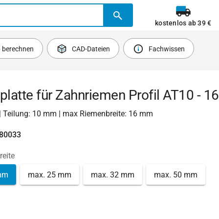
kostenlos ab 39 €
b berechnen
CAD-Dateien
Fachwissen
latte für Zahnriemen Profil AT10 - 
 | Teilung: 10 mm | max Riemenbreite: 16 mm
780033
reite
mm
max. 25 mm
max. 32 mm
max. 50 mm