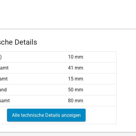
che Details
)
10 mm
samt
41 mm
amt
15 mm
and
50 mm
samt
80 mm
Alle technische Details anzeigen