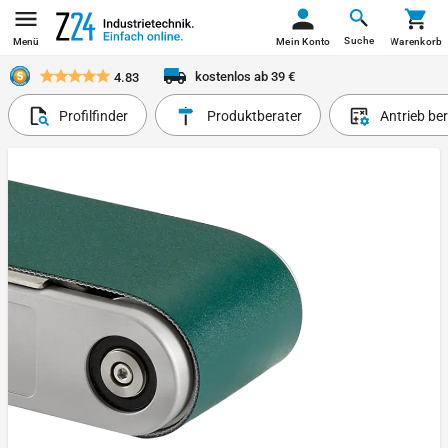
Suche
Menü
Mein Konto
Warenkorb
kostenlos ab 39 €
4.83
Profilfinder
Produktberater
Antrieb be