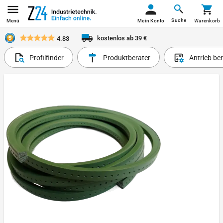
Suche
Menü
Mein Konto
Warenkorb
kostenlos ab 39 €
4.83
Profilfinder
Produktberater
Antrieb be