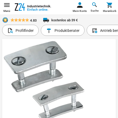
Suche
Menü
Mein Konto
Warenkorb
kostenlos ab 39 €
4.83
Profilfinder
Produktberater
Antrieb be