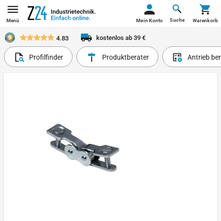
Suche
Menü
Mein Konto
Warenkorb
kostenlos ab 39 €
4.83
Profilfinder
Produktberater
Antrieb be