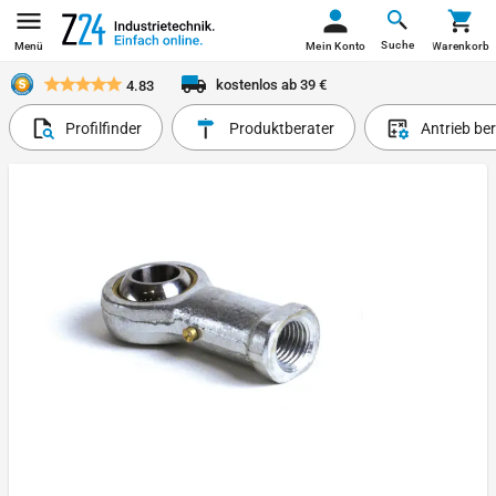
Suche
Menü
Mein Konto
Warenkorb
kostenlos ab 39 €
4.83
Profilfinder
Produktberater
Antrieb be