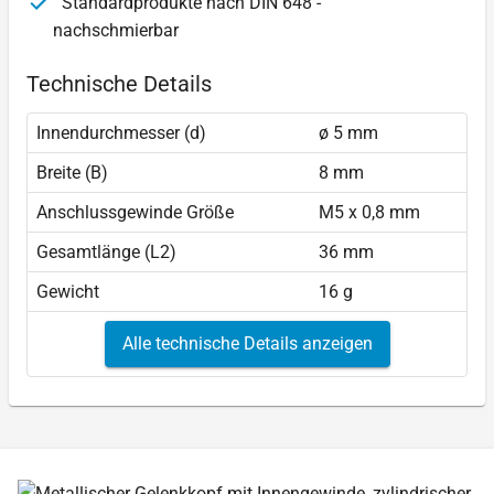
Standardprodukte nach DIN 648 -
nachschmierbar
Technische Details
Innendurchmesser (d)
ø 5 mm
Breite (B)
8 mm
Anschlussgewinde Größe
M5 x 0,8 mm
Gesamtlänge (L2)
36 mm
Gewicht
16 g
Alle technische Details anzeigen