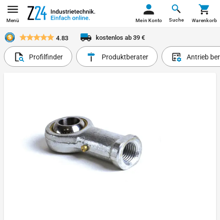
Suche
Menü
Mein Konto
Warenkorb
kostenlos ab 39 €
4.83
Profilfinder
Produktberater
Antrieb be