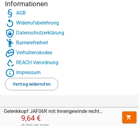
Informationen
AGB
Widerrufsbelehrung
Datenschutzerklärung
Barrierefreiheit
Verhaltenskodex
REACH Verordnung
Impressum
Vertrag widerrufen
Gelenkkopf JAF06R mit Innengewinde rechts (M6 x 1)
9,64 €
inkl. MwSt.
zzgl.
Versand