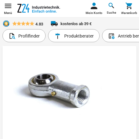
Suche
Menü
Mein Konto
Warenkorb
kostenlos ab 39 €
4.83
Profilfinder
Produktberater
Antrieb be