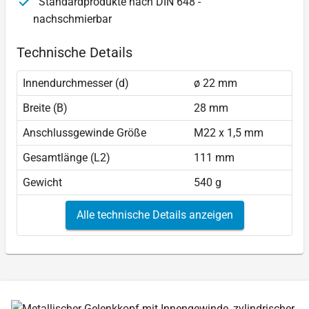
Standardprodukte nach DIN 648 -
nachschmierbar
Technische Details
Innendurchmesser (d)
ø 22 mm
Breite (B)
28 mm
Anschlussgewinde Größe
M22 x 1,5 mm
Gesamtlänge (L2)
111 mm
Gewicht
540 g
Alle technische Details anzeigen