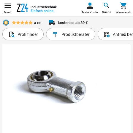
Suche
Menü
Mein Konto
Warenkorb
kostenlos ab 39 €
4.83
Profilfinder
Produktberater
Antrieb be