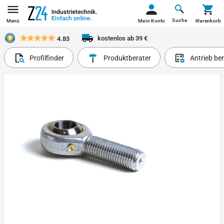
Suche
Menü
Mein Konto
Warenkorb
kostenlos ab 39 €
4.83
Profilfinder
Produktberater
Antrieb be