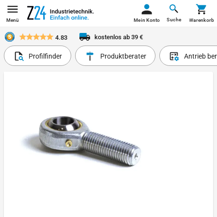
Suche
Menü
Mein Konto
Warenkorb
kostenlos ab 39 €
4.83
Profilfinder
Produktberater
Antrieb be