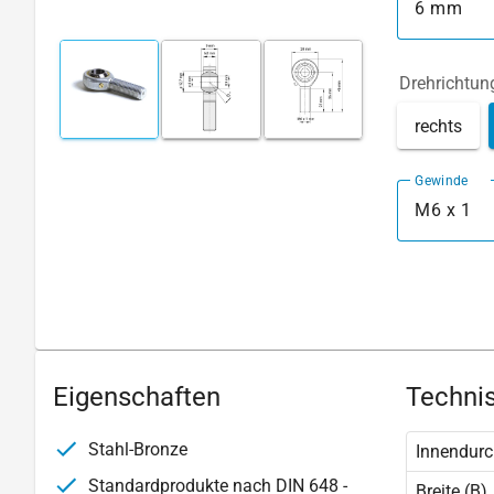
6 mm
Drehrichtun
rechts
Gewinde
M6 x 1
Eigenschaften
Technis
Stahl-Bronze
Innendurc
Standardprodukte nach DIN 648 -
Breite (B)