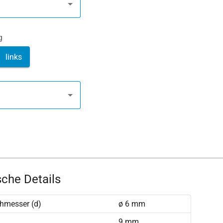
g
links
che Details
hmesser (d)
ø 6 mm
9 mm