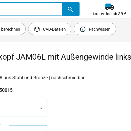
kostenlos ab 39 €
b berechnen
CAD-Dateien
Fachwissen
kopf JAM06L mit Außengewinde links
8 aus Stahl und Bronze | nachschmierbar
650015
g
r