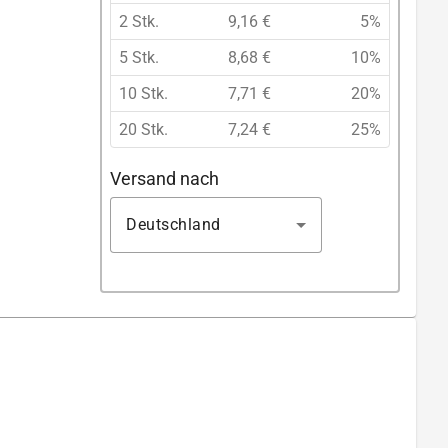
2 Stk.
9,16 €
5%
5 Stk.
8,68 €
10%
10 Stk.
7,71 €
20%
20 Stk.
7,24 €
25%
Versand nach
Deutschland