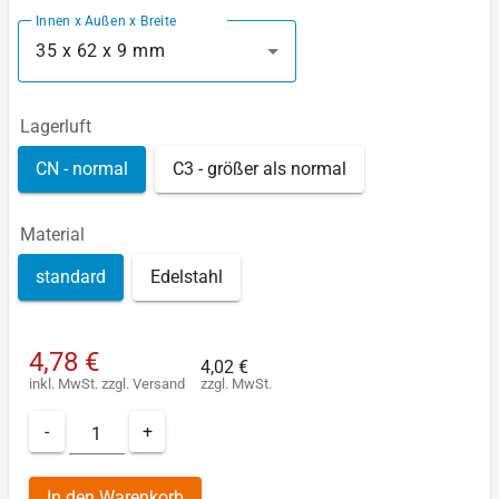
Innen x Außen x Breite
35 x 62 x 9 mm
Lagerluft
CN - normal
C3 - größer als normal
Material
standard
Edelstahl
4,78 €
4,02 €
inkl. MwSt.
zzgl.
Versand
zzgl. MwSt.
-
+
In den Warenkorb