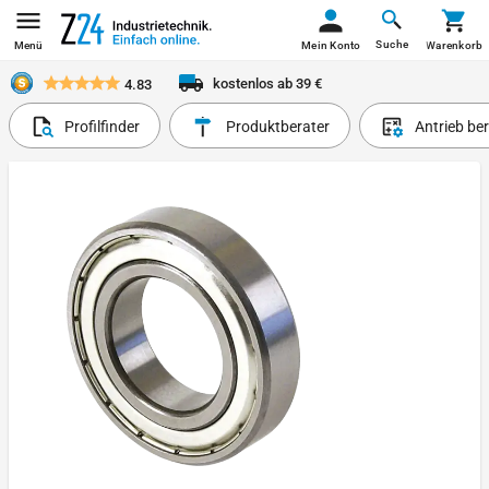
Suche
Menü
Mein Konto
Warenkorb
kostenlos ab 39 €
4.83
Profilfinder
Produktberater
Antrieb be