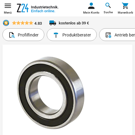
Suche
Menü
Mein Konto
Warenkorb
kostenlos ab 39 €
4.83
Profilfinder
Produktberater
Antrieb be