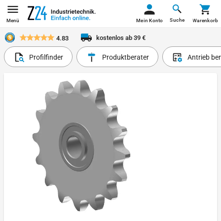
Suche
Menü
Mein Konto
Warenkorb
kostenlos ab 39 €
4.83
Profilfinder
Produktberater
Antrieb be