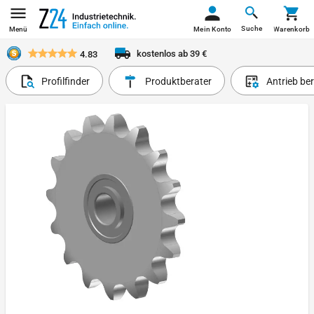
Suche
Menü
Mein Konto
Warenkorb
kostenlos ab 39 €
4.83
Profilfinder
Produktberater
Antrieb be