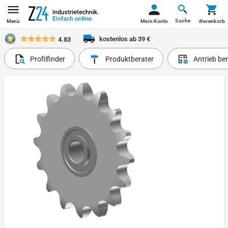
Suche
Menü
Mein Konto
Warenkorb
kostenlos ab 39 €
4.83
Profilfinder
Produktberater
Antrieb be