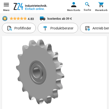
Suche
Menü
Mein Konto
Warenkorb
kostenlos ab 39 €
4.83
Profilfinder
Produktberater
Antrieb be