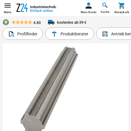
Suche
Menü
Mein Konto
Warenkorb
kostenlos ab 39 €
4.83
Profilfinder
Produktberater
Antrieb be