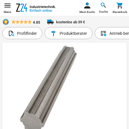
Suche
Menü
Mein Konto
Warenkorb
kostenlos ab 39 €
4.83
Profilfinder
Produktberater
Antrieb be