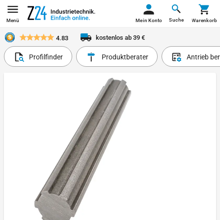
Suche
Menü
Mein Konto
Warenkorb
kostenlos ab 39 €
4.83
Profilfinder
Produktberater
Antrieb be