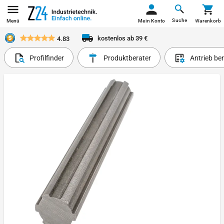
Suche
Menü
Mein Konto
Warenkorb
kostenlos ab 39 €
4.83
Profilfinder
Produktberater
Antrieb be