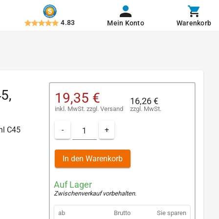
4.83
Mein Konto
Warenkorb
5,
19,35 €
16,26 €
inkl. MwSt.
zzgl.
Versand
zzgl. MwSt.
-
+
ahl C45
In den Warenkorb
Auf Lager
Zwischenverkauf vorbehalten
.
ab
Brutto
Sie sparen