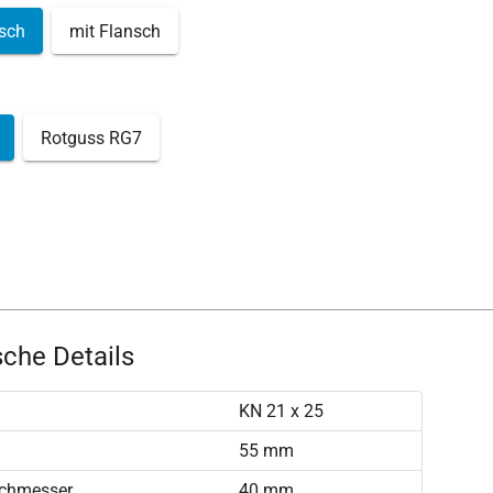
sch
mit Flansch
Rotguss RG7
che Details
KN 21 x 25
55 mm
chmesser
40 mm