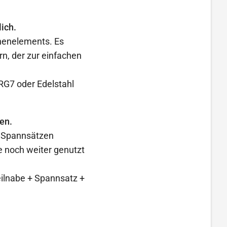
ich.
nenelements. Es
n, der zur einfachen
RG7 oder Edelstahl
en.
n Spannsätzen
 noch weiter genutzt
eilnabe + Spannsatz +