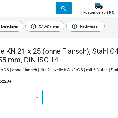
kostenlos ab 39 €
b berechnen
CAD-Dateien
Fachwissen
e KN 21 x 25 (ohne Flansch), Stahl C4
55 mm, DIN ISO 14
1 x 25 | ohne Flansch | für Keilwelle KW 21x25 | mit 6 Nuten | St
462204