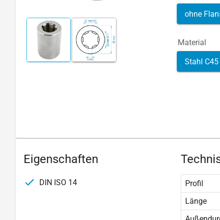
ohne Flan
Material
Stahl C45
Eigenschaften
Technis
DIN ISO 14
Profil
Länge
Außendur