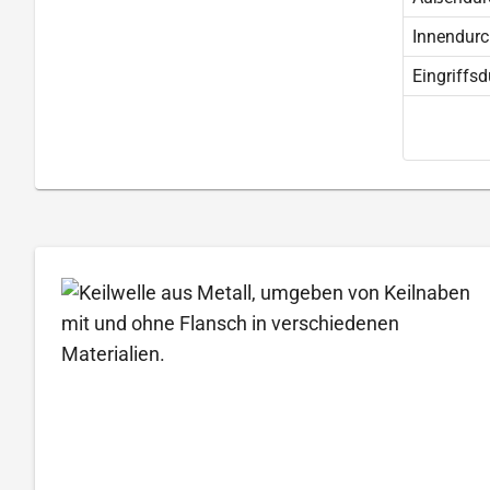
Innendur
Eingriffs