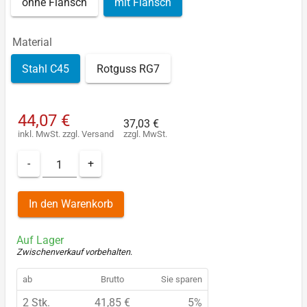
ohne Flansch
mit Flansch
Material
Stahl C45
Rotguss RG7
44,07 €
37,03 €
inkl. MwSt.
zzgl.
Versand
zzgl. MwSt.
-
+
In den Warenkorb
Auf Lager
Zwischenverkauf vorbehalten
.
ab
Brutto
Sie sparen
2 Stk.
41,85 €
5%