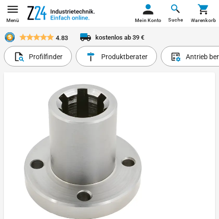
Suche
Menü
Mein Konto
Warenkorb
kostenlos ab 39 €
4.83
Profilfinder
Produktberater
Antrieb be