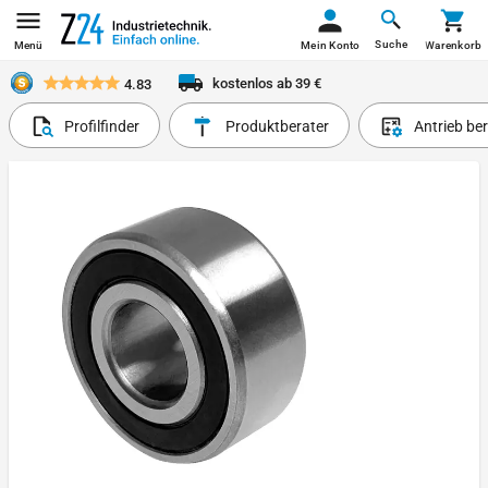
Suche
Menü
Mein Konto
Warenkorb
kostenlos ab 39 €
4.83
Profilfinder
Produktberater
Antrieb be