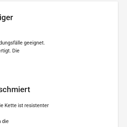
iger
dungsfälle geeignet.
tigt. Die
eschmiert
 Kette ist resistenter
 die