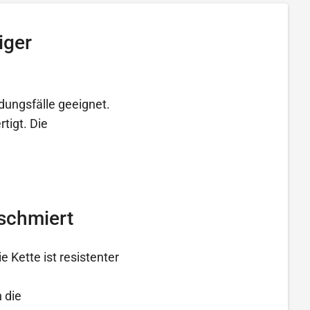
iger
dungsfälle geeignet.
tigt. Die
eschmiert
 Kette ist resistenter
 die