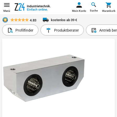
Suche
Menü
Mein Konto
Warenkorb
kostenlos ab 39 €
4.83
Profilfinder
Produktberater
Antrieb be